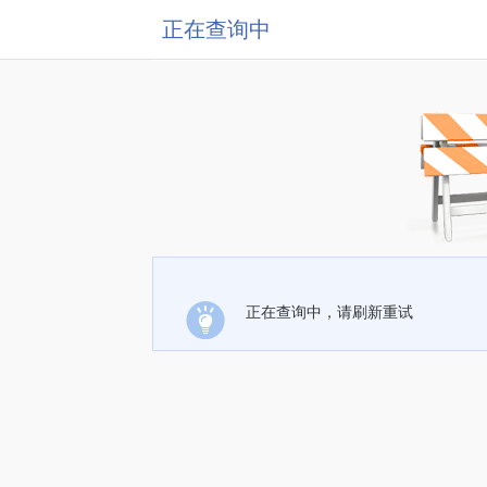
正在查询中
正在查询中，请刷新重试